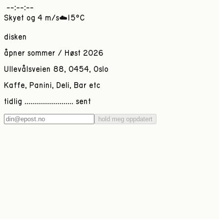
--:--:--
Skyet
og
4
m/s
☁️
15
°C
disken
åpner sommer / Høst 2026
Ullevålsveien 88, 0454, Oslo
Kaffe, Panini, Deli, Bar etc
tidlig ......................... sent
hold meg oppdatert